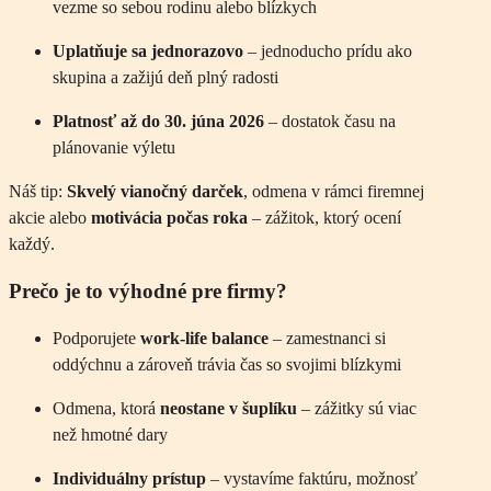
vezme so sebou rodinu alebo blízkych
Uplatňuje sa jednorazovo
– jednoducho prídu ako
skupina a zažijú deň plný radosti
Platnosť až do 30. júna 2026
– dostatok času na
plánovanie výletu
Náš tip:
Skvelý vianočný darček
, odmena v rámci firemnej
akcie alebo
motivácia počas roka
– zážitok, ktorý ocení
každý.
Prečo je to výhodné pre firmy?
Podporujete
work-life balance
– zamestnanci si
oddýchnu a zároveň trávia čas so svojimi blízkymi
Odmena, ktorá
neostane v šuplíku
– zážitky sú viac
než hmotné dary
Individuálny prístup
– vystavíme faktúru, možnosť