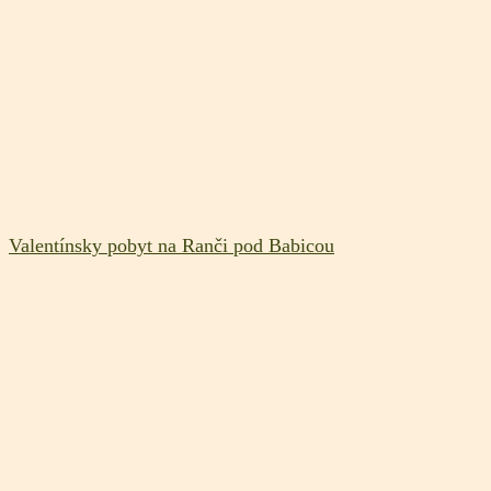
Valentínsky pobyt na Ranči pod Babicou