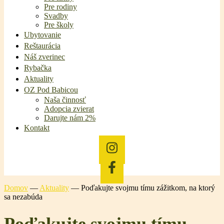
Pre rodiny
Svadby
Pre školy
Ubytovanie
Reštaurácia
Náš zverinec
Rybačka
Aktuality
OZ Pod Babicou
Naša činnosť
Adopcia zvierat
Darujte nám 2%
Kontakt
Domov
—
Aktuality
—
Poďakujte svojmu tímu zážitkom, na ktorý
sa nezabúda