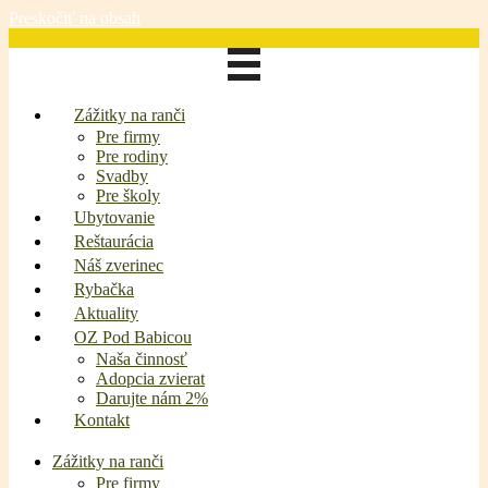
Preskočiť na obsah
Zážitky na ranči
Pre firmy
Pre rodiny
Svadby
Pre školy
Ubytovanie
Reštaurácia
Náš zverinec
Rybačka
Aktuality
OZ Pod Babicou
Naša činnosť
Adopcia zvierat
Darujte nám 2%
Kontakt
Zážitky na ranči
Pre firmy