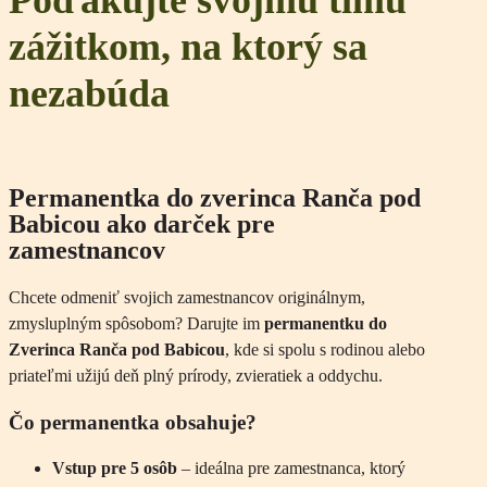
Poďakujte svojmu tímu
zážitkom, na ktorý sa
nezabúda
Permanentka do zverinca Ranča pod
Babicou
ako darček pre
zamestnancov
Chcete odmeniť svojich zamestnancov originálnym,
zmysluplným spôsobom? Darujte im
permanentku do
Zverinca Ranča pod Babicou
, kde si spolu s rodinou alebo
priateľmi užijú deň plný prírody, zvieratiek a oddychu.
Čo permanentka obsahuje?
Vstup pre 5 osôb
– ideálna pre zamestnanca, ktorý