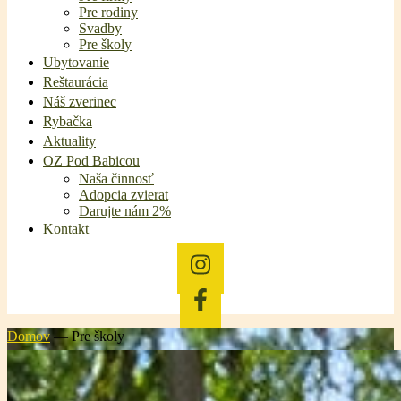
Pre rodiny
Svadby
Pre školy
Ubytovanie
Reštaurácia
Náš zverinec
Rybačka
Aktuality
OZ Pod Babicou
Naša činnosť
Adopcia zvierat
Darujte nám 2%
Kontakt
Domov
—
Pre školy