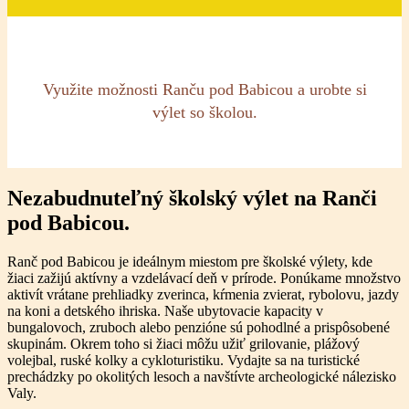
Využite možnosti Ranču pod Babicou a urobte si
výlet so školou.
Nezabudnuteľný školský výlet na Ranči
pod Babicou.
Ranč pod Babicou je ideálnym miestom pre školské výlety, kde
žiaci zažijú aktívny a vzdelávací deň v prírode. Ponúkame množstvo
aktivít vrátane prehliadky zverinca, kŕmenia zvierat, rybolovu, jazdy
na koni a detského ihriska. Naše ubytovacie kapacity v
bungalovoch, zruboch alebo penzióne sú pohodlné a prispôsobené
skupinám. Okrem toho si žiaci môžu užiť grilovanie, plážový
volejbal, ruské kolky a cykloturistiku. Vydajte sa na turistické
prechádzky po okolitých lesoch a navštívte archeologické nálezisko
Valy.