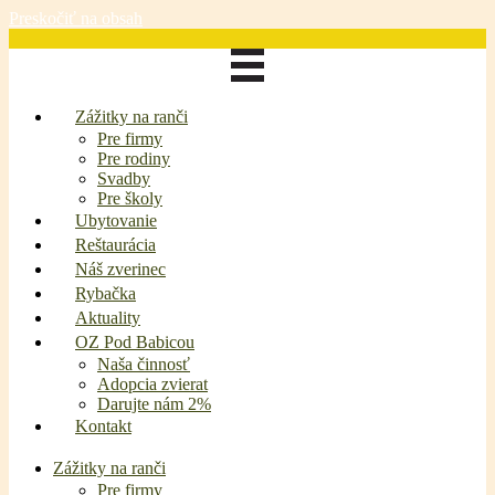
Preskočiť na obsah
Zážitky na ranči
Pre firmy
Pre rodiny
Svadby
Pre školy
Ubytovanie
Reštaurácia
Náš zverinec
Rybačka
Aktuality
OZ Pod Babicou
Naša činnosť
Adopcia zvierat
Darujte nám 2%
Kontakt
Zážitky na ranči
Pre firmy