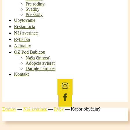
Pre rodiny
Svadby
Pre školy
Ubytovanie
Reštaurácia
Náš zverinec
Rybačka
Aktuality
OZ Pod Babicou
Naša činnosť
Adopcia zvierat
Darujte nám 2%
Kontakt
Domov
—
Náš zverinec
—
Ryby
—
Kapor obyčajný