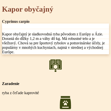
Kapor obyčajný
Cyprinus carpio
Kapor obyčajný je sladkovodná ryba pôvodom z Európy a Ázie.
Dorastá do dĺžky 1,2 m a váhy 40 kg. Má robustné telo a je
všežravý. Chová sa pre športový rybolov a potravinárske účely, je
populárny v mnohých kuchyniach, najmä v strednej a východnej
Európe.
Zaradenie
ryba z čeľade kaprovité