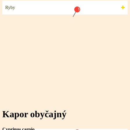
Ryby
Kapor obyčajný
Cyprinus carpio