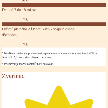
10 €
Deti od 3 do 18 rokov
7 €
Držiteľ platného ZŤP preukazu - dospelá osoba,
dôchodca
7 €
* Návšteva zverinca je podmienená zaplatením príspevku pre zvieratá, ktorý slúži na
činnosť OZ, chov a starostlivosť o zvieratá.
* Príspevok je možné zaplatiť iba v hotovosti.
Zverinec