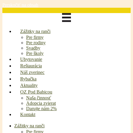
Preskočiť na obsah
Zážitky na ranči
Pre firmy
Pre rodiny
Svadby
Pre školy
Ubytovanie
Reštaurácia
Náš zverinec
Rybačka
Aktuality
OZ Pod Babicou
Naša činnosť
Adopcia zvierat
Darujte nám 2%
Kontakt
Zážitky na ranči
Pre firmy