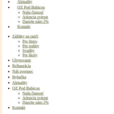
Aktuality
OZ Pod Babicou
Naša činnosť
Adopcia zvierat
Darujte nám 2%
Kontakt
Zážitky na ranči
Pre firmy
Pre rodiny
Svadby
Pre školy
Ubytovanie
Reštaurácia
Náš zverinec
Rybačka
Aktuality
OZ Pod Babicou
Naša činnosť
Adopcia zvierat
Darujte nám 2%
Kontakt