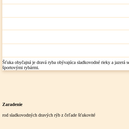
Šťuka obyčajná je dravá ryba obývajúca sladkovodné rieky a jazerá se
športovými rybármi.
Zaradenie
rod sladkovodných dravých rýb z čeľade šťukovité