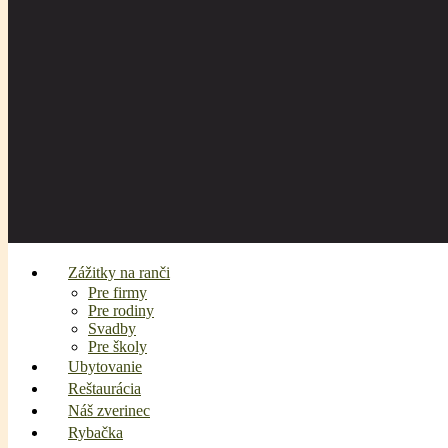
Zážitky na ranči
Pre firmy
Pre rodiny
Svadby
Pre školy
Ubytovanie
Reštaurácia
Náš zverinec
Rybačka