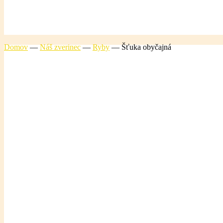
Domov
—
Náš zverinec
—
Ryby
—
Šťuka obyčajná