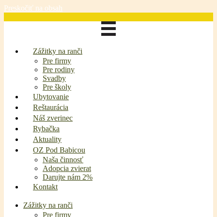
Preskočiť na obsah
Zážitky na ranči
Pre firmy
Pre rodiny
Svadby
Pre školy
Ubytovanie
Reštaurácia
Náš zverinec
Rybačka
Aktuality
OZ Pod Babicou
Naša činnosť
Adopcia zvierat
Darujte nám 2%
Kontakt
Zážitky na ranči
Pre firmy