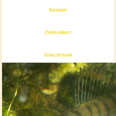
Koi kapor
Pstruh dúhový
Šťuka obyčajná