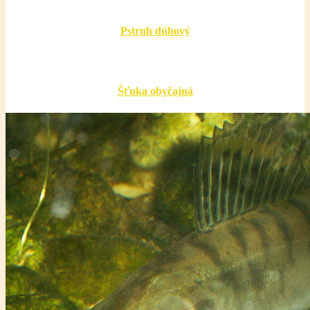
Pstruh dúhový
Šťuka obyčajná