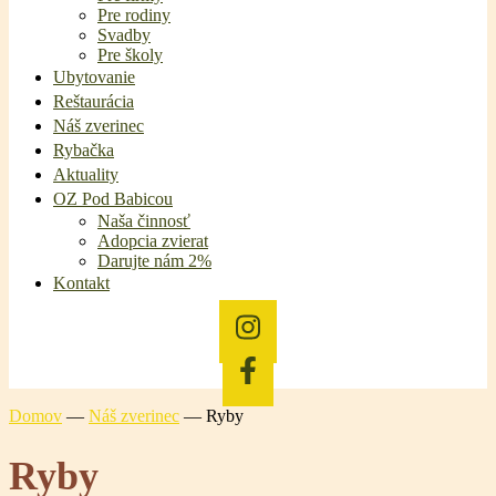
Pre rodiny
Svadby
Pre školy
Ubytovanie
Reštaurácia
Náš zverinec
Rybačka
Aktuality
OZ Pod Babicou
Naša činnosť
Adopcia zvierat
Darujte nám 2%
Kontakt
Domov
—
Náš zverinec
—
Ryby
Ryby