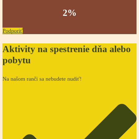
2%
Podporiť
Aktivity na spestrenie dňa alebo
pobytu
Na našom ranči sa nebudete nudiť!