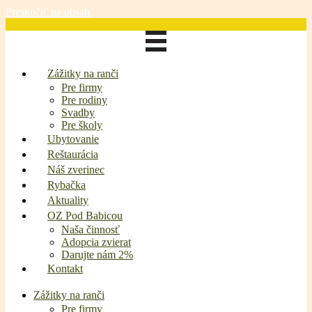
Preskočiť na obsah
Zážitky na ranči
Pre firmy
Pre rodiny
Svadby
Pre školy
Ubytovanie
Reštaurácia
Náš zverinec
Rybačka
Aktuality
OZ Pod Babicou
Naša činnosť
Adopcia zvierat
Darujte nám 2%
Kontakt
Zážitky na ranči
Pre firmy