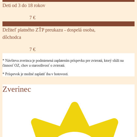
Deti od 3 do 18 rokov
7 €
Držiteľ platného ZŤP preukazu - dospelá osoba,
dôchodca
7 €
* Návšteva zverinca je podmienená zaplatením príspevku pre zvieratá, ktorý slúži na
činnosť OZ, chov a starostlivosť o zvieratá.
* Príspevok je možné zaplatiť iba v hotovosti.
Zverinec