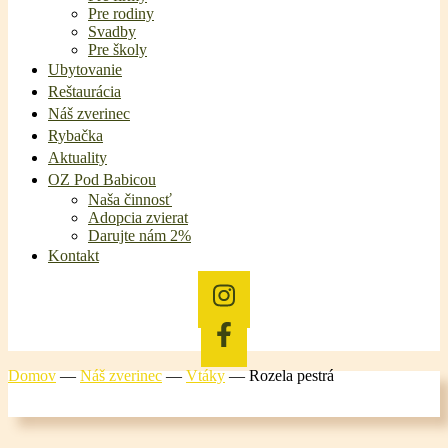
Pre rodiny
Svadby
Pre školy
Ubytovanie
Reštaurácia
Náš zverinec
Rybačka
Aktuality
OZ Pod Babicou
Naša činnosť
Adopcia zvierat
Darujte nám 2%
Kontakt
Domov
—
Náš zverinec
—
Vtáky
—
Rozela pestrá