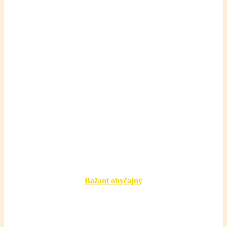
Bažant obyčajný